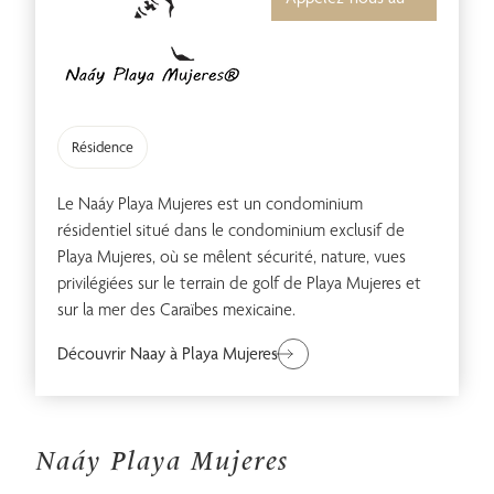
Mariages
Gastronomie
Résidence
Le Naáy Playa Mujeres est un condominium
résidentiel situé dans le condominium exclusif de
Spa et Bien-être
Famille
Playa Mujeres, où se mêlent sécurité, nature, vues
privilégiées sur le terrain de golf de Playa Mujeres et
sur la mer des Caraïbes mexicaine.
Découvrir Naay à Playa Mujeres
Pour Adultes
Seulement
Naáy Playa Mujeres