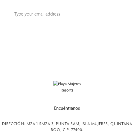
Subscribe
This site is protected by reCAPTCHA and the Google
Privacy Policy
and
Terms
of Service
apply.
Encuéntranos
DIRECCIÓN: MZA 1 SMZA 3, PUNTA SAM, ISLA MUJERES, QUINTANA
ROO, C.P. 77400.