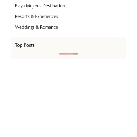
Playa Mujeres Destination
Resorts & Experiences
Weddings & Romance
Top Posts
Únete a un Club Exclusivo de
Viajeros Sofisticados
Reciba nuestro boletín mensual de Playa Mujeres con las
mejores recomendaciones para su próxima escapada