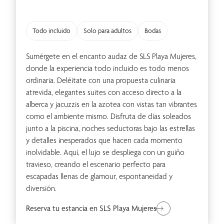
Bodas
Solo para Adultos
Todo incluido
Solo para adultos
Bodas
Sumérgete en el encanto audaz de SLS Playa Mujeres,
donde la experiencia todo incluido es todo menos
ordinaria. Deléitate con una propuesta culinaria
atrevida, elegantes suites con acceso directo a la
alberca y jacuzzis en la azotea con vistas tan vibrantes
Familia
Romance
como el ambiente mismo. Disfruta de días soleados
junto a la piscina, noches seductoras bajo las estrellas
y detalles inesperados que hacen cada momento
inolvidable. Aquí, el lujo se despliega con un guiño
travieso, creando el escenario perfecto para
escapadas llenas de glamour, espontaneidad y
diversión.
Gastronomía
Reserva tu estancia en SLS Playa Mujeres