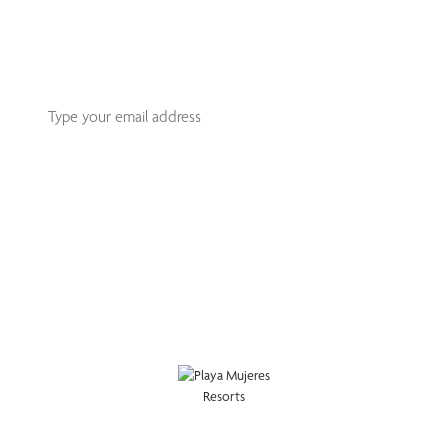
Recibe nuestro boletín mensual con las mejores
recomendaciones de playa mujeres para tu próximo viaje.
Subscribe
This site is protected by reCAPTCHA and the Google
Privacy Policy
and
Terms
of Service
apply.